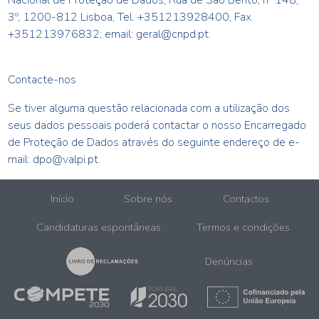
Nacional de Proteção de Dados, Rua de São Bento, nº 148,
3º, 1200-812 Lisboa, Tel. +351213928400, Fax.
+351213976832; email: geral@cnpd.pt.
Contacte-nos
Se tiver alguma questão relacionada com a utilização dos
seus dados pessoais poderá contactar o nosso Encarregado
de Proteção de Dados através do seguinte endereço de e-
mail: dpo@valpi.pt.
Início
Sobre nós
Contactos
Candidaturas espontâneas
Termos e condições
Denúncias